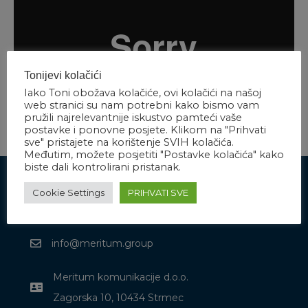
Tonijevi kolačići
Iako Toni obožava kolačiće, ovi kolačići na našoj
web stranici su nam potrebni kako bismo vam
pružili najrelevantnije iskustvo pamteći vaše
postavke i ponovne posjete. Klikom na "Prihvati
sve" pristajete na korištenje SVIH kolačića.
Međutim, možete posjetiti "Postavke kolačića" kako
biste dali kontrolirani pristanak.
Cookie Settings
PRIHVATI SVE
Javite nam se
info@meritum.group
Meritum komunikacije d.o.o.
Zagorska 10, 10434 Strmec