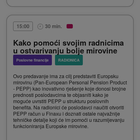
Doznat ćete u kojim situacijama vam mogu biti
presudni određeni podaci
30 min.
15:00
Kako pomoći svojim radnicima
u ostvarivanju bolje mirovine
Poslovne financije
RADIONICA
Ovo predavanje ima za cilj predstaviti Europsku
mirovinu (Pan-European Personal Pension Product
- PEPP) kao inovativno rješenje koje donosi brojne
prednosti poslodavcima te objasniti kako je
moguće uvrstiti PEPP u strukturu poslovnih
benefita. Na radionici će poslodavci naučiti otvoriti
PEPP račun u Finaxu i doznati ostale najvažnije
tehničke detalje koji će im pomoći u razumijevanju
funkcioniranja Europske mirovine.