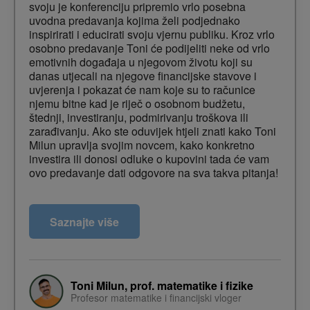
svoju je konferenciju pripremio vrlo posebna
uvodna predavanja kojima želi podjednako
inspirirati i educirati svoju vjernu publiku. Kroz vrlo
osobno predavanje Toni će podijeliti neke od vrlo
emotivnih događaja u njegovom životu koji su
danas utjecali na njegove financijske stavove i
uvjerenja i pokazat će nam koje su to računice
njemu bitne kad je riječ o osobnom budžetu,
štednji, investiranju, podmirivanju troškova ili
zarađivanju. Ako ste oduvijek htjeli znati kako Toni
Milun upravlja svojim novcem, kako konkretno
investira ili donosi odluke o kupovini tada će vam
ovo predavanje dati odgovore na sva takva pitanja!
Nakon odslušanog predavanja polaznici će:
Saznajte više
Znati kako primijeniti tri principa za veće financijsko
zadovoljstvo
Toni Milun, prof. matematike i fizike
Profesor matematike i financijski vloger