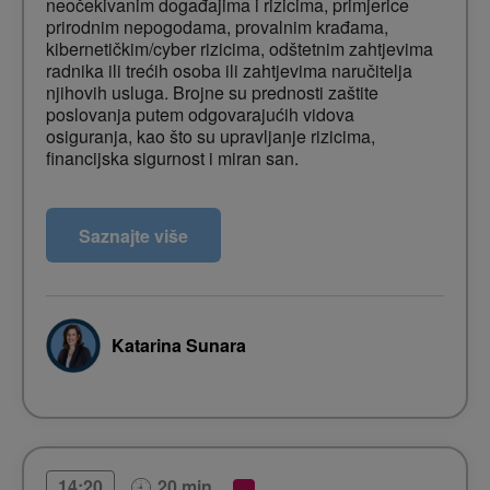
neočekivanim događajima i rizicima, primjerice
prirodnim nepogodama, provalnim krađama,
kibernetičkim/cyber rizicima, odštetnim zahtjevima
radnika ili trećih osoba ili zahtjevima naručitelja
njihovih usluga. Brojne su prednosti zaštite
poslovanja putem odgovarajućih vidova
osiguranja, kao što su upravljanje rizicima,
financijska sigurnost i miran san.
U izlaganju ćete doznati:
Saznajte više
 Kojim sve osiguranjima možete zaštititi svoje
poslovanja
 Kako zaštiti imovinu društva i poslovanje u
slučaju prekida rada
 Kako vas polica osiguranja štiti u slučaju
Katarina Sunara
odštetnog zahtjeva/tužbe treće osobe ili partnera
 Koja je razlika osiguranja od nezgode djelatnika i
osiguranja od odgovornosti prema
vlastitim djelatnicima
20 min.
14:20