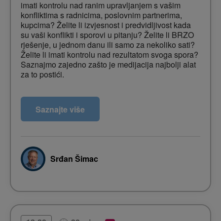
imati kontrolu nad ranim upravljanjem s vašim
konfliktima s radnicima, poslovnim partnerima,
kupcima? Želite li izvjesnost i predvidljivost kada
su vaši konflikti i sporovi u pitanju? Želite li BRZO
rješenje, u jednom danu ili samo za nekoliko sati?
Želite li imati kontrolu nad rezultatom svoga spora?
Saznajmo zajedno zašto je medijacija najbolji alat
za to postići.
Sudac Visokog trgovačkog suda i predsjednik
Saznajte više
Hrvatske udruge za medijaciju Srđan Šimac
pripremio je predavanje kojim će pokušati pomoći
poslovnim ljudima uspješnije riješiti financijske
sporove. Objasnit će nam na konkretnim primjerima
kako bolje pregovarati i koristiti svoje znanje s
Srđan Šimac
ciljem bržeg i učinkovitijeg okončanja sudskog
procesa.
Konflikti u poslovanju su neizbježni. Sastavni dio
poslovnih politika rijetko je problematika
preventive i načina rješavanja konflikata i sporova,