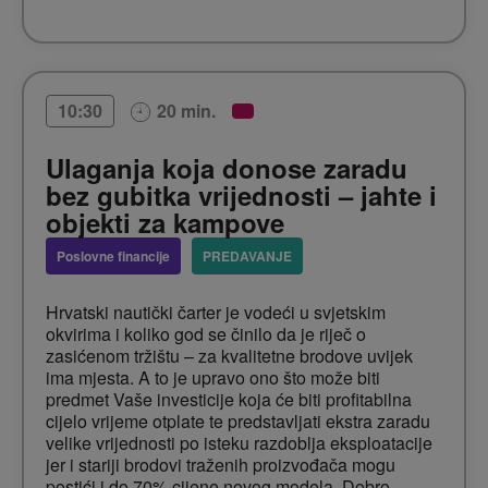
Odgovornije odnositi prema svom novcu
Uvidjeti važnost ulaganja za svoju budućnost
20 min.
10:30
Ulaganja koja donose zaradu
Pitanja na koje će ova tema dati odgovore:
bez gubitka vrijednosti – jahte i
objekti za kampove
Koliki je utjecaj “sidrenja” na financijsko
Poslovne financije
PREDAVANJE
zadovoljstvo?
Hrvatski nautički čarter je vodeći u svjetskim
okvirima i koliko god se činilo da je riječ o
Zašto je važno paziti na svaki cent
zasićenom tržištu – za kvalitetne brodove uvijek
ima mjesta. A to je upravo ono što može biti
predmet Vaše investicije koja će biti profitabilna
Zašto je važno platiti budućem sebi
cijelo vrijeme otplate te predstavljati ekstra zaradu
velike vrijednosti po isteku razdoblja eksploatacije
jer i stariji brodovi traženih proizvođača mogu
postići i do 70% cijene novog modela. Dobro