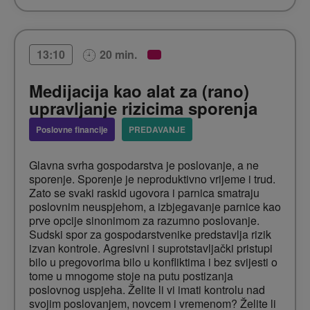
20 min.
13:10
Medijacija kao alat za (rano)
upravljanje rizicima sporenja
Poslovne financije
PREDAVANJE
Glavna svrha gospodarstva je poslovanje, a ne
sporenje. Sporenje je neproduktivno vrijeme i trud.
Zato se svaki raskid ugovora i parnica smatraju
poslovnim neuspjehom, a izbjegavanje parnice kao
prve opcije sinonimom za razumno poslovanje.
Sudski spor za gospodarstvenike predstavlja rizik
izvan kontrole. Agresivni i suprotstavljački pristupi
bilo u pregovorima bilo u konfliktima i bez svijesti o
tome u mnogome stoje na putu postizanja
poslovnog uspjeha. Želite li vi imati kontrolu nad
svojim poslovanjem, novcem i vremenom? Želite li