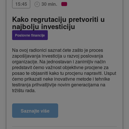
30 min.
15:45
Kako regrutaciju pretvoriti u
najbolju investiciju
Poslovne financije
Na ovoj radionici saznat ćete zašto je proces
zapošljavanja investicija u razvoj poslovanja
organizacije. Na jednostavan i zanimljiv način
predstavit ćemo važnost objektivne procjene za
posao te objasniti kako tu procjenu napraviti. Usput
ćemo prikazati neke inovativne metode i tehnike
testiranja prihvatljivije novim generacijama na
tržištu rada.
Kako investirati u prave talente – radionica
Saznajte više
otkrivanja talenata s inovativnim testovima
● Naučit ćete kako investirati u prave talente