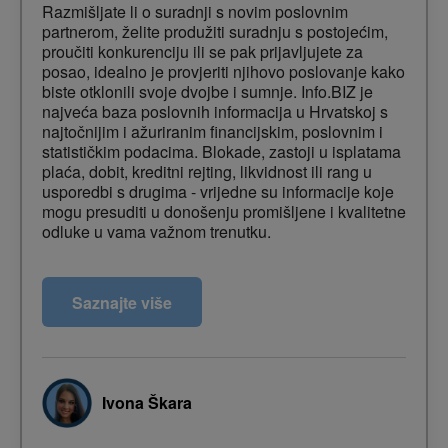
Razmišljate li o suradnji s novim poslovnim
partnerom, želite produžiti suradnju s postojećim,
proučiti konkurenciju ili se pak prijavljujete za
posao, idealno je provjeriti njihovo poslovanje kako
biste otklonili svoje dvojbe i sumnje. Info.BIZ je
najveća baza poslovnih informacija u Hrvatskoj s
najtočnijim i ažuriranim financijskim, poslovnim i
statističkim podacima. Blokade, zastoji u isplatama
plaća, dobit, kreditni rejting, likvidnost ili rang u
usporedbi s drugima - vrijedne su informacije koje
mogu presuditi u donošenju promišljene i kvalitetne
odluke u vama važnom trenutku.
Ishodi predavanja:
Saznajte više
Naučit ćete koje informacije možete dobiti kroz
info.BIZ
Saznat ćete kako informacije u info.BIZ-u mogu
utjecati na vaše poslovanje ili poslovne odluke
Ivona Škara
Otkrit ćete koje informacije mogu ukazivati na
rizik