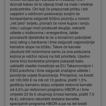
doznati kakav će to utjecaj imati na male i srednje
poduzetnike. Oni koji će prepoznati priliku i biti
uspješni u održivom poslovanju svojim će
kompanijama osigurati tržišnu poziciju u novom
„net zero“ svijetu, pronaći će nove kupce i svoju
robu i usluge moći prodavati skuplje, ostvariti
uštede u troškovima i energentima, lakše
pronalaziti djelatnike te će u konačnici poboljšati
svoj rating u bankama i time osigurati najpovoljnije
kamatne stope na tržištu. Takve će kamate
ubuduće biti rezervirane samo za ona poduzeća
kojima je održivi razvoj na listi prioriteta. Ujedno
ćemo kroz konkretne primjere pokazati kako
uskladiti vlastite investicije sa EU Taksonomijom i
ESG pravilima i time osigurati značajne uštede i
povoljnije uvjete financiranja. Primjerice, na kredit
od 100.000 € na rok od 10 godina, platiti 1,5%
godišnju kamatnu stopu umjesto redovne kamate
od 4,5% po redovnom programu HBOR-a i time
umjesto 23 tis € ukupnog iznosa kamata, platiti 7,5
tis €), odnosno iskoristiti dodatne benefite
specijalnih programa HBOR-a pa na isti kredit