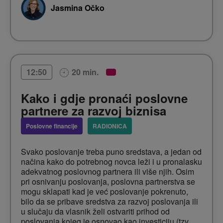
– Zašto fokusiranje na prihode i troškove nije
Jasmina Očko
dovoljno ili je čak pogrešno
– Kako minimalni pomaci bez puno žrtve mogu
promijeniti sliku poduzeća
– Zašto je sinergija ključna riječ za uspjeh
20 min.
12:50
– Što je potrebno kako bi cijelo poduzeće
Kako i gdje pronaći poslovne
počelo na taj način razmišljati
partnere za razvoj biznisa
Poslovne financije
RADIONICA
Ishodi predavanja:
Svako poslovanje treba puno sredstava, a jedan od
načina kako do potrebnog novca leži i u pronalasku
Upoznati ćete čaroliju brojeva – npr. kako 1%
adekvatnog poslovnog partnera ili više njih. Osim
promjene velikih brojeva (npr. prihoda) iznimno
pri osnivanju poslovanja, poslovna partnerstva se
povoljno utječe na promjene manjih brojeva
(npr.
mogu sklapati kad je već poslovanje pokrenuto,
može udvostručiti dobit)
bilo da se pribave sredstva za razvoj poslovanja ili
u slučaju da vlasnik želi ostvariti prihod od
Naučit ćete kako prepoznati mjesta na kojima
se može bez velike žrtve značajno unaprijediti
poslovanja kojeg je osnovao kao investiciju (tzv.