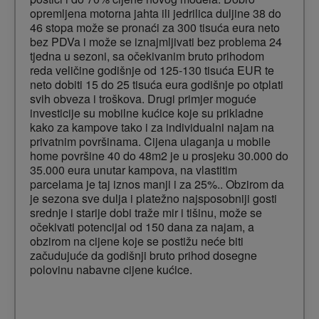
opremljena motorna jahta ili jedrilica duljine 38 do
46 stopa može se pronaći za 300 tisuća eura neto
bez PDVa i može se iznajmljivati bez problema 24
tjedna u sezoni, sa očekivanim bruto prihodom
reda veličine godišnje od 125-130 tisuća EUR te
neto dobiti 15 do 25 tisuća eura godišnje po otplati
svih obveza i troškova. Drugi primjer moguće
investicije su mobilne kućice koje su prikladne
kako za kampove tako i za individualni najam na
privatnim površinama. Cijena ulaganja u mobile
home površine 40 do 48m2 je u prosjeku 30.000 do
35.000 eura unutar kampova, na vlastitim
parcelama je taj iznos manji i za 25%.. Obzirom da
je sezona sve dulja i platežno najsposobniji gosti
srednje i starije dobi traže mir i tišinu, može se
očekivati potencijal od 150 dana za najam, a
obzirom na cijene koje se postižu neće biti
začudujuće da godišnji bruto prihod dosegne
polovinu nabavne cijene kućice.