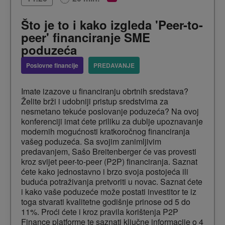
Što je to i kako izgleda 'Peer-to-
peer' financiranje SME
poduzeća
Poslovne financije
PREDAVANJE
Imate izazove u financiranju obrtnih sredstava?
Želite brži i udobniji pristup sredstvima za
nesmetano tekuće poslovanje poduzeća? Na ovoj
konferenciji imat ćete priliku za dublje upoznavanje
modernih mogućnosti kratkoročnog financiranja
vašeg poduzeća. Sa svojim zanimljivim
predavanjem, Sašo Breitenberger će vas provesti
kroz svijet peer-to-peer (P2P) financiranja. Saznat
ćete kako jednostavno i brzo svoja postojeća ili
buduća potraživanja pretvoriti u novac. Saznat ćete
i kako vaše poduzeće može postati investitor te iz
toga stvarati kvalitetne godišnje prinose od 5 do
11%. Proći ćete i kroz pravila korištenja P2P
Finance platforme te saznati ključne informacije o 4