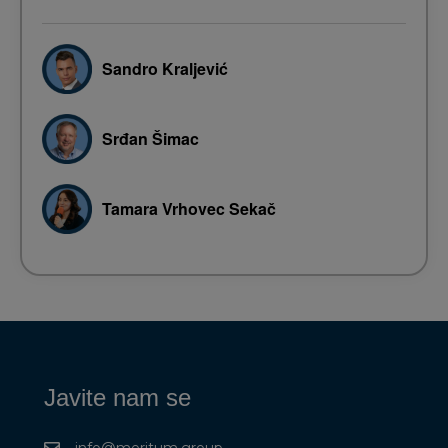
● Kako objektivno odabrati najprikladnijeg
kandidata za posao
Sandro Kraljević
Srđan Šimac
Tamara Vrhovec Sekač
Javite nam se