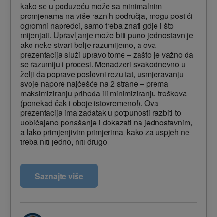
kako se u poduzeću može sa minimalnim
promjenama na više raznih područja, mogu postići
ogromni napredci, samo treba znati gdje i što
mijenjati. Upravljanje može biti puno jednostavnije
ako neke stvari bolje razumijemo, a ova
prezentacija služi upravo tome – zašto je važno da
se razumiju i procesi. Menadžeri svakodnevno u
želji da poprave poslovni rezultat, usmjeravanju
svoje napore najčešće na 2 strane – prema
maksimiziranju prihoda ili minimiziranju troškova
(ponekad čak i oboje istovremeno!). Ova
prezentacija ima zadatak u potpunosti razbiti to
uobičajeno ponašanje i dokazati na jednostavnim,
a lako primjenjivim primjerima, kako za uspjeh ne
treba niti jedno, niti drugo.
Pitanja na koje će ova tema dati odgovore:
Saznajte više
– Kako poboljšati financijski rezultat poduzeća
u nekoliko jednostavnih koraka