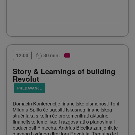
30 min.
12:00
Story & Learnings of building
Revolut
PREDAVANJE
Domaćin Konferencije financijske pismenosti Toni
Milun u Splitu će ugostiti iskusnog financijskog
stručnjaka s kojim će prokomentirati aktualne
financijske teme, kao i razgovarati o planovima i
budućnosti Fintecha. Andrius Bičeika zamjenik je
glavnog izvršnog direktora Revoluta. Trenutno je i