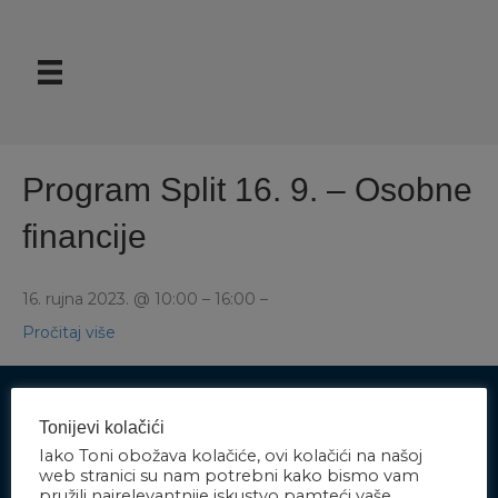
Program Split 16. 9. – Osobne
financije
16. rujna 2023. @ 10:00 – 16:00 –
Pročitaj više
Tonijevi kolačići
Javite nam se
Iako Toni obožava kolačiće, ovi kolačići na našoj
web stranici su nam potrebni kako bismo vam
pružili najrelevantnije iskustvo pamteći vaše