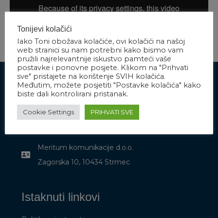
Tonijevi kolačići
Iako Toni obožava kolačiće, ovi kolačići na našoj
web stranici su nam potrebni kako bismo vam
pružili najrelevantnije iskustvo pamteći vaše
postavke i ponovne posjete. Klikom na "Prihvati
sve" pristajete na korištenje SVIH kolačića.
Međutim, možete posjetiti "Postavke kolačića" kako
biste dali kontrolirani pristanak.
Javite nam se
Cookie Settings
PRIHVATI SVE
info@meritum.group
Meritum komunikacije d.o.o.
Zagorska 10, 10434 Strmec
Istaknuti linkovi